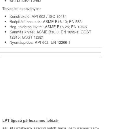
ASTM A351 CF8M
Tervezési szabványok:
Konstrukció: API 602 / ISO 10434
Beépítési hosszak: ASME B16.10; EN 558
Heg. toldatos kivitel: ASME B16.25; EN 12627
Karimás kivitel: ASME B16.5; EN 1092-1; GOST
12815; GOST 12821
Nyomáspróba: API 602; EN 12266-1
LPT típusú párhuzamos tolózár
API 6D szabvány szerinti öntött házú, párhuzamos záró­