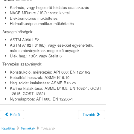
Karimás, vagy hegesztő toldatos csatlakozás
NACE MR0175 / ISO 15156 kivitel
Elektromotoros működtetés
Hidraulikus/pneumatikus működtetés
Anyagminőségek:
ASTM A350 LF2
ASTM A182 F316(L), vagy ezekkel egyenértékű,
más szabványoknak megfelelő anyagok
Ülék heg.: 13Cr, vagy Stellit 6
Tervezési szabványok:
Konstrukció, méretezés: API 600; EN 12516-2
Beépítési hosszak: ASME B16.10
Heg. toldat kialakítása: ASME B16.25
Karima kialakítása: ASME B16.5; EN 1092-1; GOST
12815; GOST 12821
Nyomáspróba: API 600, EN 12266-1
Előző
Tovább
Kezdőlap
Termékek
Tolózárak