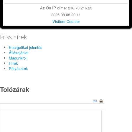
Az Ön IP címe: 216.73.216.23
2026-08-08 20:11
Visitors Counter
Friss hírek
Energetikai jelentés
Állásajánlat
Magunkról
Hírek
Pályázatok
Tolózárak