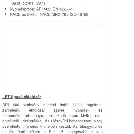
12815; GOST 12821
Nyomáspróba: API 602; EN 12266-1
NACE-es kivitel: NACE MR0175 / ISO 15156
LRT típusú éktolózár
API 600 szabvány szerinti öntött házú, rugalmas
záróelemű ék­tolózár széles nyomás-, és
hőmérséklettartományra. Emel­ke­dő orsós kivitel, nem
emelkedő kézikerékkel. Az ülésgyűrű be­he­gesztett, vagy
cserélhető, menetes kivitelben készül. Az ülés­gyűrű és
az ék tömítőfelülete is Stellit 6 felhegesztéssel van