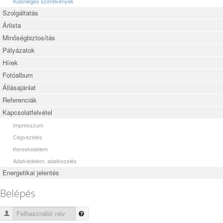
Különleges szerelvények
Szolgáltatás
Árlista
Minőségbiztosítás
Pályázatok
Hírek
Fotóalbum
Állásajánlat
Referenciák
Kapcsolatfelvétel
Impresszum
Cégvezetés
Kereskedelem
Adatvédelem, adatkezelés
Energetikai jelentés
Belépés
Felhasználói név