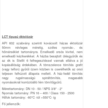
LCT típusú éktolózár
API 602 szabvány szerinti kovácsolt házas éktolózár
50mm név­leges méretig, széles nyomás-, és
hőmérséklet tarto­mány­­ra. Emelkedő orsós kivitel, nem
emelkedő kézikerékkel. A ház­ba besajtolt ülésgyűrűk és
az ék is Stellit 6 fel­hegesz­téssel van­nak ellátva a jó
kopásállóság érdekében. A töm­szelence tömí­tés grafit
(vagy teflon) gyűrűi üzem közben is cserélhetők az orsó
teljesen felhúzott állapota mellett. A ház-fedél tömítés
nagy rugalmasságú spiráltömítés, magasabb
nyomásoknál kor­rózió­álló fém tömítőgyűrű.
Mérettartomány: DN 10 - 50 / NPS 3/8" - 2"
Nyomás tartomány: PN 16 – 400 / Class 150 - 2500
Hőfok tartomány: -60°C -tól +550°C- ig
Fő jellemzők: