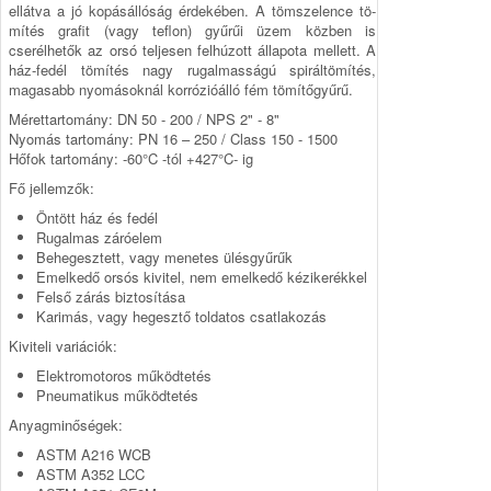
ellátva a jó kopásállóság érdekében. A tömszelence tö­
mí­tés grafit (vagy teflon) gyűrűi üzem közben is
cserélhetők az orsó teljesen felhúzott állapota mellett. A
ház-fedél tömítés nagy rugalmasságú spiráltömítés,
magasabb nyomásoknál korró­zióálló fém tömítőgyűrű.
Mérettartomány: DN 50 - 200 / NPS 2" - 8"
Nyomás tartomány: PN 16 – 250 / Class 150 - 1500
Hőfok tartomány: -60°C -tól +427°C- ig
Fő jellemzők:
Öntött ház és fedél
Rugalmas záróelem
Behegesztett, vagy menetes ülésgyűrűk
Emelkedő orsós kivitel, nem emelkedő kézikerékkel
Felső zárás biztosítása
Karimás, vagy hegesztő toldatos csatlakozás
Kiviteli variációk:
Elektromotoros működtetés
Pneumatikus működtetés
Anyagminőségek:
ASTM A216 WCB
ASTM A352 LCC