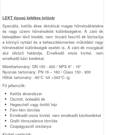
LEKT típusú kétékes tolózár
Speciális, kettős ékes éktolózár magas hőmérsékletekre
és nagy üzemi hőmérséklet különbségekre. A záró ék
belsejében lévő kisebb, nem önzáró feszítő ék biztosítja
a könnyű nyitást és a befeszülésmentes működést nagy
hőmérséklet különbségek esetén is. A záró ék mozgását
alul ütköző határolja. Emelkedő orsós kivitel, nem
emelkedő kézi kerékkel.
Mérettartomány: DN 150 - 400 / NPS 6" - 16"
Nyomás tartomány: PN 16 – 160 / Class 150 - 900
Hőfok tartomány: -60°C -tól +343°C- ig
Fő jellemzők:
Kettős ékrendszer
Osztott, önbeálló ék
Hegesztett vagy öntött ház
Fém-fém tömítés
Emelkedő orsós kivitel, nem emelkedő kézikerékkel
Grafit tömszelence tömítés
Csapágyazott orsóanya
Kiviteli variációk: