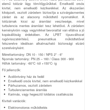
elemű tolózár lágy tömítőgyűrűkkel. Emelkedő orsós
kivitel, nem emelkedő kézikerékkel. Az ékszerűen
kiképzett, osztott záróelem biztosítja a szivárgásmentes
zárást és az alacsony működtető nyomatékot. A
tolózárnak kicsi az áramlási vesz­tesége, mivel
turbulencia mentes áramlást tesz lehetővé. A zá­róelem
keménykróm vagy vegyinikkel bevonattal van ellátva a jó
kopásállóság érdekében. Az LPBT típusváltozat
rugóvisszatérítésű, pneumatikus mű­ködtetővel
felszerelve ideálisan alkalmazható biztonsági elzáró
szerelvényként.
Mérettartomány: DN 10 - 150 / NPS 2" - 6"
Nyomás tartomány: PN 25 – 160 / Class 300 - 900
Hőfok tartomány: -60°C -tól +150°C- ig
Fő jellemzők:
Acélöntvény ház és fedél
Emelkedő orsós kivitel, nem emelkedő kézikerékkel
Párhuzamos, osztott záróelem
Turbulenciamentes áramlás
Karimás, vagy hegesztő toldatos csatlakozás
Kiviteli variációk:
Elektromotoros működtetés