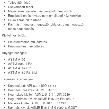
Teljes átömlésű
Csavarozott fedél
Merev ékes záróelem és besajtolt ülésgyűrűk
Emelkedő orsós kivitel, nem emelkedő kézikerékkel
Felső zárás biztosítása
Karimás, menetes, hegesztő toldatos, vagy hegesztő
tokos csatlakozás
Kiviteli variációk:
Elektromotoros működtetés
Pneumatikus működtetés
Anyagminőségek:
ASTM A105
ASTM A350 LF2
ASTM A182 F11
ASTM A182 F316(L)
Tervezési szabványok:
Konstrukció: API 602 / ISO 15761
Beépítési hosszak: ASME B16.10
Heg. tokos kivitel: ASME B16.11; DIN 3239
Heg. toldatos kivitel: ASME B16.25; EN 12627
Menetes kivitel: ASME B1.20.1; ISO 228
Karimás kivitel: ASME B16.5; EN 1092-1; GOST