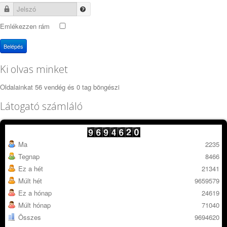
Jelszó
Emlékezzen rám
Belépés
Ki olvas minket
Oldalainkat 56 vendég és 0 tag böngészi
Látogató számláló
Ma
2235
Tegnap
8466
Ez a hét
21341
Múlt hét
9659579
Ez a hónap
24619
Múlt hónap
71040
Összes
9694620