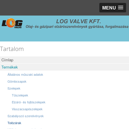
MENU
Tartalom
Címlap
Termékek
Általános műszaki adatok
Gömbcsapok
Szelepek
Tűszelepek
Elzáró- és fojtószelepek
Visszacsapószelepek
Szabályozó szerelvények
Tolózárak