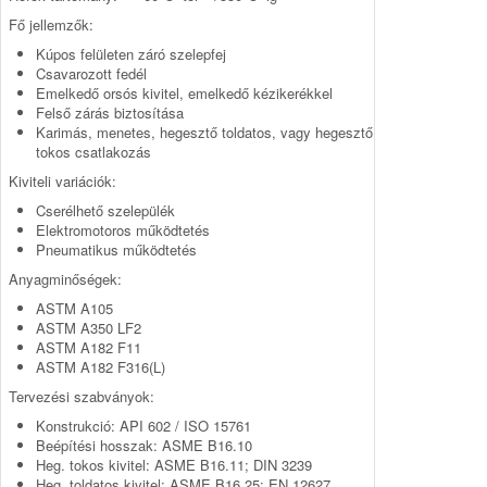
Fő jellemzők:
Kúpos felületen záró szelepfej
Csavarozott fedél
Emelkedő orsós kivitel, emelkedő kézikerékkel
Felső zárás biztosítása
Karimás, menetes, hegesztő toldatos, vagy hegesztő
tokos csatlakozás
Kiviteli variációk:
Cserélhető szelepülék
Elektromotoros működtetés
Pneumatikus működtetés
Anyagminőségek:
ASTM A105
ASTM A350 LF2
ASTM A182 F11
ASTM A182 F316(L)
Tervezési szabványok:
Konstrukció: API 602 / ISO 15761
Beépítési hosszak: ASME B16.10
Heg. tokos kivitel: ASME B16.11; DIN 3239
Heg. toldatos kivitel: ASME B16.25; EN 12627