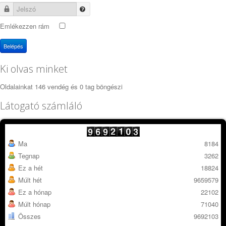
Jelszó
Emlékezzen rám
Belépés
Ki olvas minket
Oldalainkat 146 vendég és 0 tag böngészi
Látogató számláló
Ma
8184
Tegnap
3262
Ez a hét
18824
Múlt hét
9659579
Ez a hónap
22102
Múlt hónap
71040
Összes
9692103