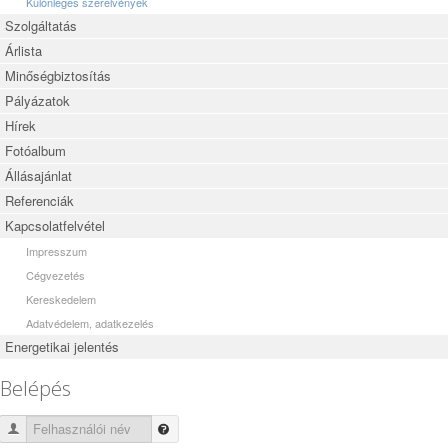
Különleges szerelvények
Szolgáltatás
Árlista
Minőségbiztosítás
Pályázatok
Hírek
Fotóalbum
Állásajánlat
Referenciák
Kapcsolatfelvétel
Impresszum
Cégvezetés
Kereskedelem
Adatvédelem, adatkezelés
Energetikai jelentés
Belépés
Felhasználói név