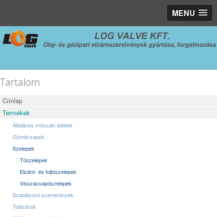
MENU
Tartalom
Címlap
Termékek
Általános műszaki adatok
Gömbcsapok
Szelepek
Tűszelepek
Elzáró- és fojtószelepek
Visszacsapószelepek
Szabályozó szerelvények
Tolózárak