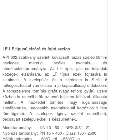
LE-LF típusú elzáró és fojtó szelep
API 602 szabvány szerinti kovácsolt házas szelep 50mm
név­leges méretig, széles nyomás-, és
hőmérséklettartományra. Az LE típus gáz és folyadék
közegek elzárására, az LF típus ezek fojtására is
alkalmas. A szelepülék és a záróelem is Stel­lit 6
felhegesztéssel van ellátva a jó kopásállóság érdeké­ben.
A tömszelence tömítés grafit (vagy teflon) gyűrűi üzem
köz­ben is cserélhetők az orsó teljesen felhúzott állapota
mel­lett. A ház-fedél tömítés nagy rugalmasságú
spiráltömítés, maga­sabb nyomásoknál korrózióálló fém
tömítőgyűrű. A sze­lepek igény szerint cserélhető,
becsavart szelepülékkel is készülhetnek.
Mérettartomány: DN 10 - 50 / NPS 3/8" - 2"
Nyomás tartomány: PN 16 – 400 / Class 150 - 2500
Hőfok tartomány: - 60°C -tól +550°C- ig