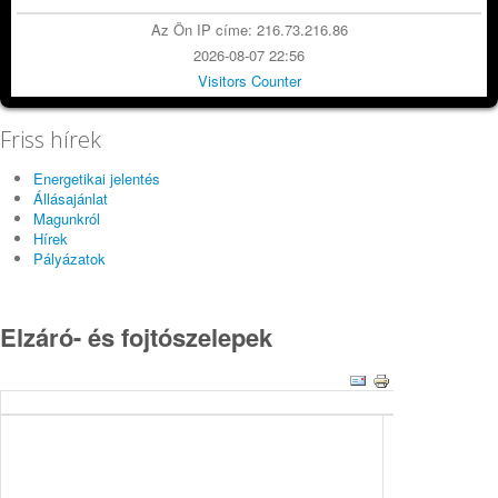
Az Ön IP címe: 216.73.216.86
2026-08-07 22:56
Visitors Counter
Friss hírek
Energetikai jelentés
Állásajánlat
Magunkról
Hírek
Pályázatok
Elzáró- és fojtószelepek