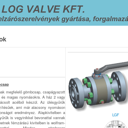
ok
bcsap
ak megfelelő gömbcsap, csapágyazott
 és magas nyomásokra. A ház 2 vagy
ácsolt acélból készül. Az ülésgyűrűk
eszítésűek, ami már alacsony nyomáson
tonságot eredményez. Alapkivitelben a
LGF
űrűk is vegyinikkel bevonattal vannak
lhetnek fémzárású kivitelben is wolfram-
­nattal. Minden gömbcsap