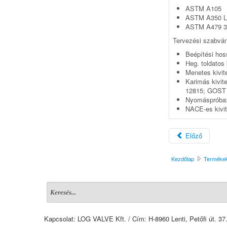
ASTM A105
ASTM A350 L
ASTM A479 3
Tervezési szabvá
Beépítési ho
Heg. toldatos
Menetes kivi
Karimás kivi
12815; GOST
Nyomáspróba:
NACE-es kivi
Előző
Kezdőlap
Terméke
Kapcsolat: LOG VALVE Kft. / Cím: H-8960 Lenti, Petőfi út. 37