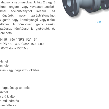
p alacsony nyomásokra. A ház 2 vagy 3
eknél hengerelt vagy kovácsolt acélból,
eknél acélöntvényből készül. Az
mítőgyűrűk nagy zárásbiztonságot
 gömb nagy ke­mény­ségű vegyinikkel
LGK
ellátva. A gömbcsap igény szerint
gatócsap tömítéssel is gyárt­ható, és
zerelhető.
N 15 - 150 / NPS 1/2" - 6"
 PN 16 – 40 / Class 150 - 300
 60°C -tól +150°C- ig
ivitel
es ház
tes vagy hegesztő toldatos
 forgatócsap tömítés
ivitel
ratú kivitel
os működtetés
működtetés