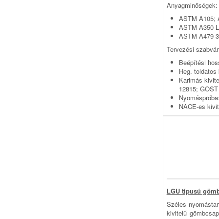
Anyagminőségek:
ASTM A105;
ASTM A350 L
ASTM A479 3
Tervezési szabvá
Beépítési ho
Heg. toldatos
Karimás kivi
12815; GOST
Nyomáspróba:
NACE-es kivi
LGU típusú göm
Széles nyomástar
ki­vi­­telű gömbc