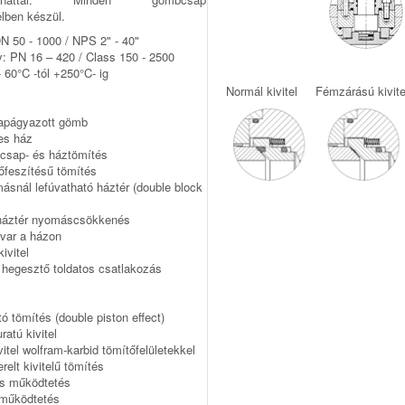
elben készül.
N 50 - 1000 / NPS 2" - 40"
 PN 16 – 420 / Class 150 - 2500
 60°C -tól +250°C- ig
Normál kivitel Fémzárású kivi
apágyazott gömb
es ház
ócsap- és háztömítés
őfeszítésű tömítés
másnál lefúvatható háztér (double block
háztér nyomáscsökkenés
var a házon
ivitel
hegesztő toldatos csatlakozás
ó tömítés (double piston effect)
ratú kivitel
tel wolfram-karbid tömítőfelületekkel
relt kivitelű tömítés
os működtetés
működtetés