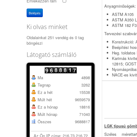
Emlékezzen rám
Anyagminőségek:
Belépés
ASTM A105
ASTM A350 L
ASTM 182 F3
Ki olvas minket
Tervezési szabvá
Oldalainkat 251 vendég és 0 tag
Konstrukció: 
böngészi
Beépítési ho
Heg. toldatos
Látogató számláló
Karimás kivi
12815; GOST
Nyomáspróba:
NACE-es kivi
Ma
4898
Tegnap
3262
Ez a hét
15538
Múlt hét
9659579
Ez a hónap
18816
Múlt hónap
71040
Összes
9688817
LGK típusú göm
Széles méretta
Az Ön IP címe: 216.73.216.72