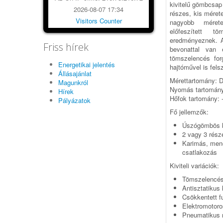
kivitelű gömbcsa
2026-08-07 17:34
részes, kis méret
Visitors Counter
nagyobb mére­t
előfeszített tö
eredményeznek. A
Friss hírek
bevonattal van 
tömszelencés for
Energetikai jelentés
hajtóművel is fels
Állásajánlat
Mérettartomány: D
Magunkról
Nyomás tartomány:
Hírek
Hőfok tartomány: -
Pályázatok
Fő jellemzők:
Úszógömbös k
2 vagy 3 rész
Karimás, mene
csatlakozás
Kiviteli variációk:
Tömszelencés
Antisztatikus k
Csökkentett fu
Elektromotor
Pneumatikus 