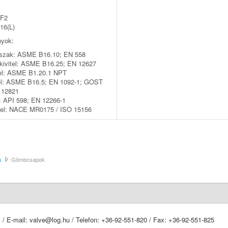
F2
16(L)
nyok:
sszak: ASME B16.10; EN 558
 kivitel: ASME B16.25; EN 12627
tel: ASME B1.20.1 NPT
tel: ASME B16.5; EN 1092-1; GOST
 12821
 API 598; EN 12266-1
tel: NACE MR0175 / ISO 15156
k
Gömbcsapok
. / E-mail: valve@log.hu / Telefon: +36-92-551-820 / Fax: +36-92-551-825