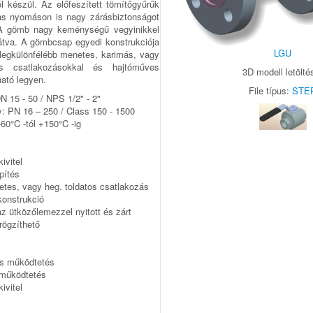
ból készül. Az előfeszített tömítőgyűrűk
s nyomáson is nagy zárásbiztonságot
 A gömb nagy keménységű vegyinikkel
látva. A gömbcsap egyedi konstrukciója
LGU
a legkülönfélébb menetes, karimás, vagy
os csatlakozásokkal és hajtóműves
3D modell letölté
ható legyen.
File típus:
STE
N 15 - 50 / NPS 1/2" - 2"
 PN 16 – 250 / Class 150 - 1500
60°C -tól +150°C -ig
ivitel
pítés
tes, vagy heg. toldatos csatlakozás
onstrukció
 ütközőlemezzel nyitott és zárt
rögzíthető
os működtetés
működtetés
ivitel