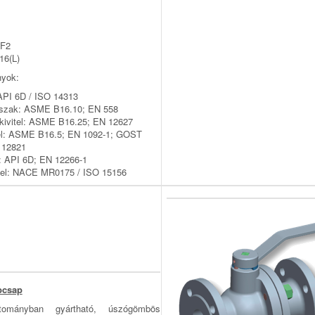
F2
16(L)
nyok:
API 6D / ISO 14313
sszak: ASME B16.10; EN 558
 kivitel: ASME B16.25; EN 12627
tel: ASME B16.5; EN 1092-1; GOST
 12821
 API 6D; EN 12266-1
tel: NACE MR0175 / ISO 15156
bcsap
rtományban gyártható, úszógömbös