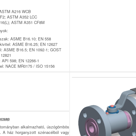
 ASTM A216 WCB
F2; ASTM A352 LCC
16(L); ASTM A351 CF8M
nyok:
sszak: ASME B16.10; EN 558
 kivitel: ASME B16.25; EN 12627
tel: ASME B16.5; EN 1092-1; GOST
 12821
 API 598; EN 12266-1
tel: NACE MR0175 / ISO 15156
bcsap
tományban alkalmazható, úszógömbös
sap. A ház horganyzott szénacélból vagy