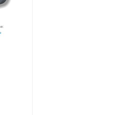
se:
P