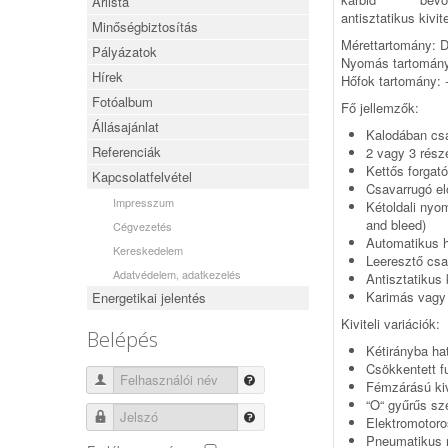
Árlista
antisztatikus kivit
Minőségbiztosítás
Mérettartomány: D
Pályázatok
Nyomás tartomány:
Hírek
Hőfok tartomány: -
Fotóalbum
Fő jellemzők:
Állásajánlat
Kalodában cs
Referenciák
2 vagy 3 rész
Kettős forgat
Kapcsolatfelvétel
Csavarrugó el
Impresszum
Kétoldali nyo
and bleed)
Cégvezetés
Automatikus 
Kereskedelem
Leeresztő csa
Adatvédelem, adatkezelés
Antisztatikus k
Karimás vagy 
Energetikai jelentés
Kiviteli variációk:
Belépés
Kétirányba hat
Csökkentett fu
Felhasználói név
Fémzárású kivi
“O“ gyűrűs sze
Jelszó
Elektromotor
Pneumatikus 