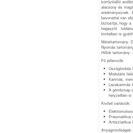
korró­zióálló acél
alacsony és maga
ered­mé­nyeznek.
bevonattal van el
biztosítja, hogy 
hegesztő toldat
kivitelben is gyárt
Mérettartomány: D
Nyomás tartomány:
Hőfok tartomány: -
Fő jellemzők:
Úszógömbös k
Moduláris felé
Karimás, mene
Lazakarimás k
A gömbcsap az
helyzetben is 
Kiviteli variációk:
Elektromotor
Pneumatikus 
Antisztatikus k
Anyagminőségek: