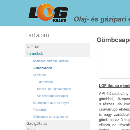
Tartalom
Gömbcsap
Címlap
Termékek
Általános műszaki adatok
Gömbcsapok
Szelepek
Tűszelepek
LGF típusú göm
Elzáró- és fojtószelepek
API 6D szabványn
Visszacsapószelepek
gömbbel, közepes
Szabályozó szerelvények
3 részes, és kov
csavar­rugó előf
Tolózárak
is nagy zárásbiz
Különleges szerelvények
gömb és az ülésgy
Szolgáltatás
ellátva, de ké­szü
karbid bevo