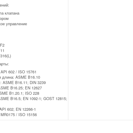
ений:
ла клапана
тором
кое управление
F2
11
316(L)
арты:
 API 602 / ISO 15761
я длина: ASME B16.10
: ASME B16.11; DIN 3239
ASME B16.25; EN 12627
SME B1.20.1; ISO 228
SME B16.5; EN 1092-1; GOST 12815;
API 602; EN 12266-1
MR0175 / ISO 15156