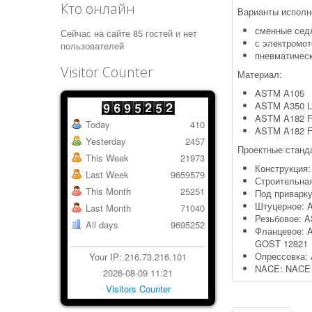
Кто онлайн
Варианты исполн
сменные сед
Сейчас на сайте 85 гостей и нет
с электромо
пользователей
пневматичес
Visitor Counter
Материал:
ASTM A105
ASTM A350 L
ASTM A182 F
Today
410
ASTM A182 F
Yesterday
2457
Проектные станд
This Week
21973
Конструкция:
Last Week
9659579
Строительна
This Month
25251
Под приварку
Штуцерное: 
Last Month
71040
Резьбовое: A
All days
9695252
Фланцевое: A
GOST 12821
Опрессовка: 
Your IP: 216.73.216.101
NACE: NACE 
2026-08-09 11:21
Visitors Counter