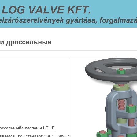
 и дроссельные
оссельныйе клапаны LE-LF
ливается по стандарту API 602 с