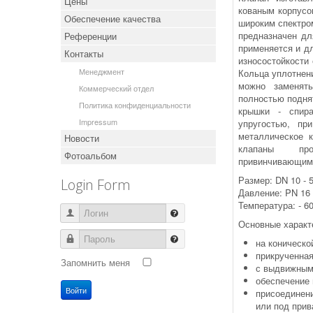
Цены
кованым корпусо
Обеспечение качества
широким спектро
пред­наз­начен д
Референции
применяется и д
Контакты
износостойкости 
Менеджмент
Кольца уплотнен
можно заменят
Коммерческий отдел
полностью подня
Политика конфиденциальности
крышки - спир
Impressum
упругостью, пр
металлическое к
Новости
клапаны про
Фотоальбом
привинчивающим
Размер: DN 10 - 5
Login Form
Давление: PN 16 –
Температура: - 6
Логин
Основные характ
Пароль
на коническо
прикрученна
Запомнить меня
с выдвижным
обеспечение 
Войти
присоединени
или под прив