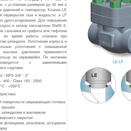
м, с условным размером до 50 мм и
м давлений и температур. Клапан LE
ля перекрытия газа и жидкости, a LF
ля дросселирования. Для повышения
седло и затвор наплавлены Stellit 6.
ия сальника из графита или тефлона
ь во время работы клапана при
том шпинделе. Уплотнение корпуса и
альные уплотнения с повышенной
и высоких давлениях применяется
ольцо из нер­жавейки. По желанию
LE-LF
изводятся с за­мен­яемыми
ися седлами.
0 / NPS 3/8" - 2"
 400 / Class 150 - 2500
0°C - +550°C
еристики:
й поверхности закрывающая головка
я крышка
 шпинделем и маховиком
верхнего закрытия
е фланцевое, резьбовое, штуцерное
арку