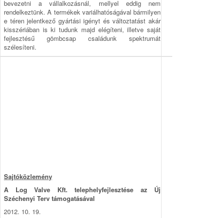
bevezetni a vállalkozásnál, mellyel eddig nem
rendelkeztünk. A termékek variálhatóságával bármilyen
e téren jelentkező gyártási igényt és változtatást akár
kisszériában is ki tudunk majd elégíteni, illetve saját
fejlesztésű gömbcsap családunk spektrumát
szélesíteni.
Sajtóközlemény
A Log Valve Kft. telephelyfejlesztése az Új
Széchenyi Terv támogatásával
2012. 10. 19.