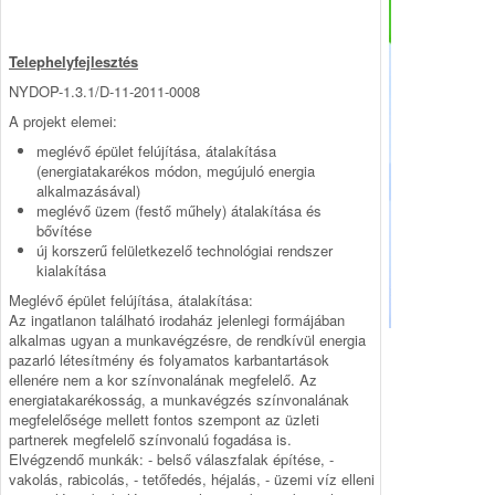
Telephelyfejlesztés
NYDOP-1.3.1/D-11-2011-0008
A projekt elemei:
meglévő épület felújítása, átalakítása
(energiatakarékos módon, megújuló energia
alkalmazásával)
meglévő üzem (festő műhely) átalakítása és
bővítése
új korszerű felületkezelő technológiai rendszer
kialakítása
Meglévő épület felújítása, átalakítása:
Az ingatlanon található irodaház jelenlegi formájában
alkalmas ugyan a munkavégzésre, de rendkívül energia
pazarló létesítmény és folyamatos karbantartások
ellenére nem a kor színvonalának megfelelő. Az
energiatakarékosság, a munkavégzés színvonalának
megfelelősége mellett fontos szempont az üzleti
partnerek megfelelő színvonalú fogadása is.
Elvégzendő munkák: - belső válaszfalak építése, -
vakolás, rabicolás, - tetőfedés, héjalás, - üzemi víz elleni