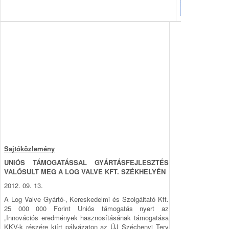
Sajtóközlemény
UNIÓS TÁMOGATÁSSAL GYÁRTÁSFEJLESZTÉS
VALÓSULT MEG A LOG VALVE KFT. SZÉKHELYÉN
2012. 09. 13.
A Log Valve Gyártó-, Kereskedelmi és Szolgáltató Kft.
25 000 000 Forint Uniós támogatás nyert az
„Innovációs eredmények hasznosításának támogatása
KKV-k részére kiírt pályázaton az ÚJ Széchenyi Terv