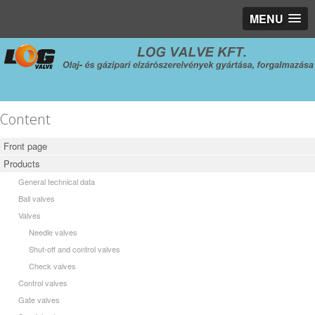
MENU
Content
Front page
Products
General technical data
Ball valves
Valves
Needle valves
Shut-off and control valves
Check valves
Control valves
Gate valves