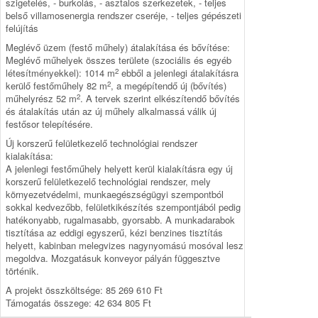
szigetelés, - burkolás, - asztalos szerkezetek, - teljes
belső villamosenergia rendszer cseréje, - teljes gépészeti
felújítás
Meglévő üzem (festő műhely) átalakítása és bővítése:
Meglévő műhelyek összes területe (szociális és egyéb
2
létesítményekkel): 1014 m
ebből a jelenlegi átalakításra
2
kerülő festőműhely 82 m
, a megépítendő új (bővítés)
2
műhelyrész 52 m
. A tervek szerint elkészítendő bővítés
és átalakítás után az új műhely alkalmassá válik új
festősor telepítésére.
Új korszerű felületkezelő technológiai rendszer
kialakítása:
A jelenlegi festőműhely helyett kerül kialakításra egy új
korszerű felületkezelő technológiai rendszer, mely
környezetvédelmi, munkaegészségügyi szempontból
sokkal kedvezőbb, felületkikészítés szempontjából pedig
hatékonyabb, rugalmasabb, gyorsabb. A munkadarabok
tisztítása az eddigi egyszerű, kézi benzines tisztítás
helyett, kabinban melegvizes nagynyomású mosóval lesz
megoldva. Mozgatásuk konveyor pályán függesztve
történik.
A projekt összköltsége: 85 269 610 Ft
Támogatás összege: 42 634 805 Ft