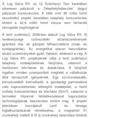
A Log Valve Kft. az Új Széchenyi Terv keretében
sikeresen pályázott a „Telephelyfejlesztés” tárgyú
pályázati konstrukcióra. A több mint 85 millió forint
összértékű projekt keretében telephely korszerűsítés
történt a 42,6 millió forint vissza nem térítendő
támogatás segítségével.
A lenti székhelyű, 2008-ban alakult Log Valve Kft. fő
tevékenysége csővezetéki elzárószerelvények
gyártása olaj- és gázipari felhasználásra (csap- és
szelepgyártás). Az energetikai piacon használatos
elzáró szerelvényeket gyárt, fejleszt, értékesít a cég. A
Log Valve Kft. projektjének célja a lenti székhelyű
telephely irodaépületének felújítása, valamint a
festőüzem bővítéses és átalakítása. A felújított
ingatlan minden szempontból megfelel a vállalkozás
által támasztott igényeknek. Egy színvonalasabb,
környezetéből kiemelkedő, a gazdasági partnerekkel
való kapcsolattartást elősegítő irodaépület, a festő
2
műhely korszerűsítése és bővítése (52m
), valamint a
termelési folyamat felületkezeléssel kapcsolatos
technológiájának beszerzése történt meg. A projekt
jelentősen hozzájárult Lenti és térsége
foglalkoztatásának növeléséhez, a megtartott 51
munkahely mellett 8 fő új munkahely teremtése történik