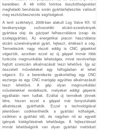
keretében. A 48 millió forintos összköltségvetést
meghaladó beruházás során gyártásfejlesztés valósult
meg eszközbeszerzés segítségével.
A lenti székhelyű, 2008-ban alakult Log Valve Kft. fő
tevékenysége csővezetéki elzáró-szerelvények
gyártása olaj- és gázipari felhasználásra (csap- és
szelepgyártás). Az energetikai piacon használatos
elzáró szerelvényeket gyárt, fejleszt, értékesít a cég.
Termelésünk nagy részét eddig is CNC gépekkel
végeztük, azonban ezzel az új géppel immár több
funkciós megmunkálás lehetséges, mivel revolverfeje
hajtott szerszám alkalmazását teszi lehetővé. Így az
összetett műveleteket egy felfogásban el lehet
végezni. Ez a berendezés gyakorlatilag egy CNC
eszterga és egy CNC marógép együttes alkalmazását
teszi lehetővé. A gép olyan megmunkálási
műveletekkel rendelkezik, melyeket eddigi gépeink
egyáltalán nem tudtak. Ezáltal új termékek jönnek
létre, hiszen ezzel a géppel már bonyolultabb
alkatrészek gyárthatók. Ezzel a technológiával
jelentősen csökkenthetők a gyártási költségek,
csökken a gyártási idő, és nagyban nő az egyedi
igények kielégítésének lehetősége. A fejlesztéssel
immár lehetőségünk van olyan gyártási metódust