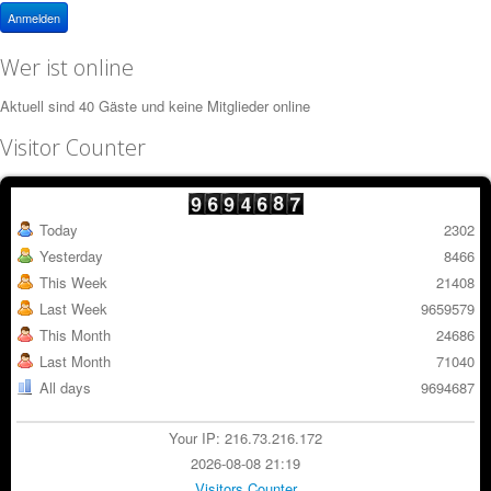
Anmelden
Wer ist online
Aktuell sind 40 Gäste und keine Mitglieder online
Visitor Counter
Today
2302
Yesterday
8466
This Week
21408
Last Week
9659579
This Month
24686
Last Month
71040
All days
9694687
Your IP: 216.73.216.172
2026-08-08 21:19
Visitors Counter