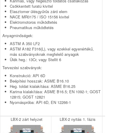
Karimás, vagy hegesztő toldatos csatlakozás
Csökkentett furatú kivitel
Elasztomer ülésgyűrűs záró elem
NACE MR0175 / ISO 15156 kivitel
Elektromotoros működtetés
Pneumatikus működtetés
Anyagminőségek:
ASTM A 350 LF2
ASTM A182 F316(L), vagy ezekkel egyenértékű,
más szabványoknak megfelelő anyagok
Ülék heg.: 13Cr, vagy Stellit 6
Tervezési szabványok:
Konstrukció: API 6D
Beépítési hosszak: ASME B16.10
Heg. toldat kialakítása: ASME B16.25
Karima kialakítása: ASME B16.5; EN 1092-1; GOST
12815; GOST 12821
Nyomáspróba: API 6D, EN 12266-1
LBX-2 zárt helyzet
LBX-2 nyitás 1. fázis
LBX-2 nyitás 