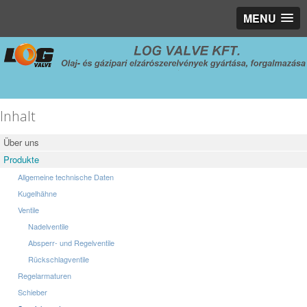
MENU
Inhalt
Über uns
Produkte
Allgemeine technische Daten
Kugelhähne
Ventile
Nadelventile
Absperr- und Regelventile
Rückschlagventile
Regelarmaturen
Schieber