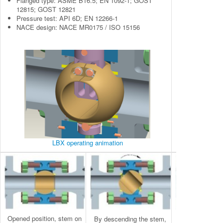
Flanged type: ASME B16.5; EN 1092-1; GOST
12815; GOST 12821
Pressure test: API 6D; EN 12266-1
NACE design: NACE MR0175 / ISO 15156
LBX operating animation
By their 90° t
Opened position, stem on
By descending the stem,