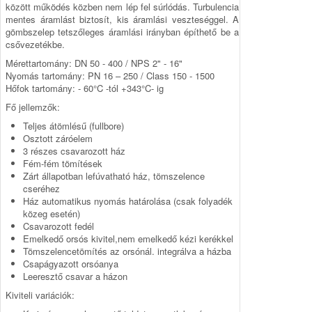
között működés közben nem lép fel súrlódás. Turbulencia
mentes áramlást biztosít, kis áramlási veszteséggel. A
gömbszelep tetszőleges áramlási irányban építhető be a
csővezetékbe.
Mérettartomány: DN 50 - 400 / NPS 2" - 16"
Nyomás tartomány: PN 16 – 250 / Class 150 - 1500
Hőfok tartomány: - 60°C -tól +343°C- ig
Fő jellemzők:
Teljes átömlésű (fullbore)
Osztott záróelem
3 részes csavarozott ház
Fém-fém tömítések
Zárt állapotban lefúvatható ház, tömszelence
cseréhez
Ház automatikus nyomás határolása (csak folyadék
közeg esetén)
Csavarozott fedél
Emelkedő orsós kivitel,nem emelkedő kézi kerékkel
Tömszelencetömítés az orsónál. integrálva a házba
Csapágyazott orsóanya
Leeresztő csavar a házon
Kiviteli variációk: