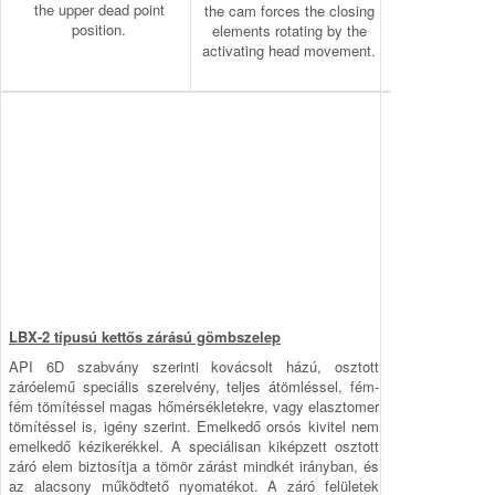
closing element
the upper dead point
the cam forces the closing
the closing p
position.
elements rotating by the
activating head movement.
LBX-2 típusú kettős zárású gömbszelep
API 6D szabvány szerinti kovácsolt házú, osztott
záróelemű speciális szerelvény, teljes átömléssel, fém-
fém tömítéssel magas hőmérsékletekre, vagy elasztomer
tömítéssel is, igény szerint. Emelkedő orsós kivitel nem
emelkedő kézikerékkel. A speciálisan kiképzett osztott
záró elem biztosítja a tömör zárást mindkét irányban, és
az alacsony működtető nyomatékot. A záró felületek