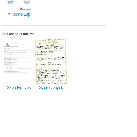
Minősítő Lap
Russische Zertifikate
Szerelvények
Szerelvények