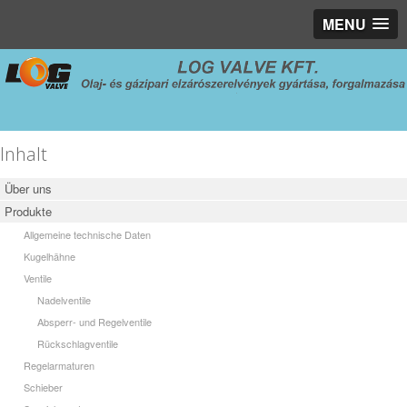
MENU
Inhalt
Über uns
Produkte
Allgemeine technische Daten
Kugelhähne
Ventile
Nadelventile
Absperr- und Regelventile
Rückschlagventile
Regelarmaturen
Schieber