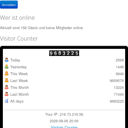
Anmelden
Wer ist online
Aktuell sind 158 Gäste und keine Mitglieder online
Visitor Counter
Today
2568
Yesterday
1448
This Week
9946
Last Week
9659579
This Month
13224
Last Month
71040
All days
9683225
Your IP: 216.73.216.56
2026-08-06 20:09
Visitors Counter